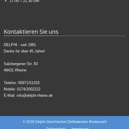
17:00 – 21:30 Uhr
Kontaktieren Sie uns
DELPHI - seit 1981
Danke für über 45 Jahre!
Salzbergener Str. 83
48431 Rheine
Telefon
: 05971/51333
Mobile: 0174/2002222
E-Mail:
info@delphi-rheine.de
© 2026 Delphi Griechisches Delikatessen Restaurant
Datenschutz
Impressum